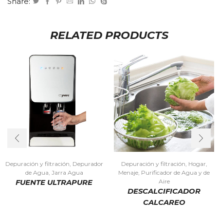
Share:
RELATED PRODUCTS
Depuración y filtración
,
Depurador
Depuración y filtración
,
Hogar
,
de Agua
,
Jarra Agua
Menaje
,
Purificador de Agua y de
Aire
FUENTE ULTRAPURE
DESCALCIFICADOR
CALCAREO