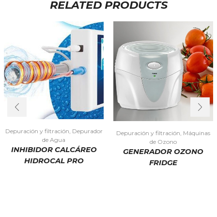
RELATED PRODUCTS
Depuración y filtración
,
Depurador
Depuración y filtración
,
Máquinas
de Agua
de Ozono
INHIBIDOR CALCÁREO
GENERADOR OZONO
HIDROCAL PRO
FRIDGE