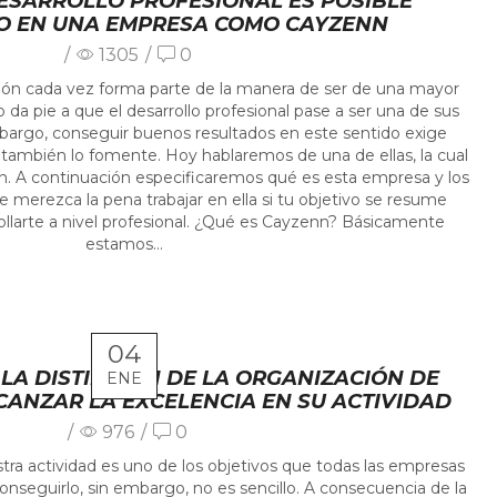
ESARROLLO PROFESIONAL ES POSIBLE
 EN UNA EMPRESA COMO CAYZENN
/
1305
/
0
ón cada vez forma parte de la manera de ser de una mayor
o da pie a que el desarrollo profesional pase a ser una de sus
mbargo, conseguir buenos resultados en este sentido exige
ambién lo fomente. Hoy hablaremos de una de ellas, la cual
. A continuación especificaremos qué es esta empresa y los
 merezca la pena trabajar en ella si tu objetivo se resume
llarte a nivel profesional. ¿Qué es Cayzenn? Básicamente
estamos...
04
LA DISTINCIÓN DE LA ORGANIZACIÓN DE
ENE
ANZAR LA EXCELENCIA EN SU ACTIVIDAD
/
976
/
0
stra actividad es uno de los objetivos que todas las empresas
onseguirlo, sin embargo, no es sencillo. A consecuencia de la