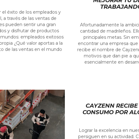
MEJORAR TU D
TRABAJANDO
el éxito de los empleados y
 a través de las ventas de
es pueden sentir una gran
Afortunadamente la ambici
dos y disfrutar de productos
cantidad de madrileños. Ell
s mundos: empleados exitosos
principales metas. Sin e
propia ¿Qué valor aportas a la
encontrar una empresa que t
to de las ventas en el mundo
recibe el nombre de Cayzenn
motivos que dan pie a que
esencialmente en desarro
CAYZENN RECIBE 
CONSUMO POR ALC
Lograr la excelencia en nue
persiguen en su actividad. C