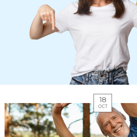
18
OCT