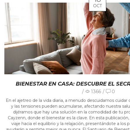
OCT
BIENESTAR EN CASA: DESCUBRE EL SEC
/
1366
/
0
En el ajetreo de la vida diaria, a menudo descuidamos cuidar
y las tensiones pueden acumularse, afectando nuestra salud 
dijéramos que hay una solución en la comodidad de tu pr
Cayzenn, donde el bienestar es la clave. En esta publicación
viaje hacia el equilibrio y la relajación, presentándote a los
ayudarán a sentirte mejor que nunca. El Santuario de Biene