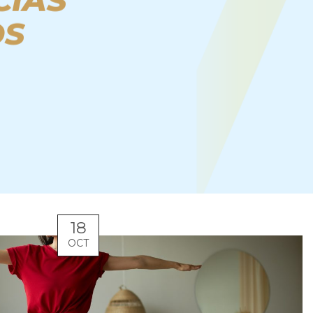
CIAS
OS
18
OCT