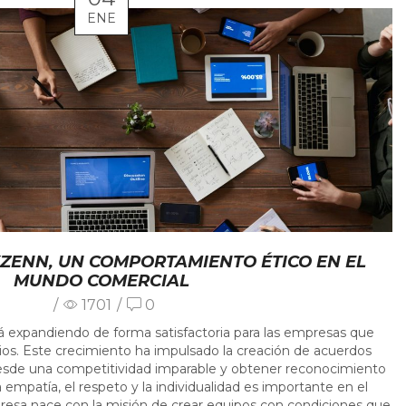
ENE
YZENN, UN COMPORTAMIENTO ÉTICO EN EL
MUNDO COMERCIAL
/
1701
/
0
 expandiendo de forma satisfactoria para las empresas que
ios. Este crecimiento ha impulsado la creación de acuerdos
 desde una competitividad imparable y obtener reconocimiento
la empatía, el respeto y la individualidad es importante en el
esa nace con la misión de crear equipos con condiciones que