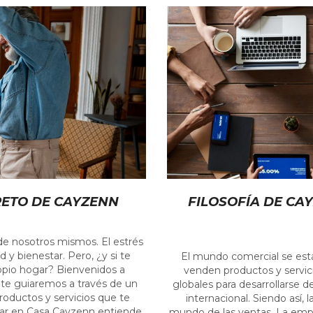
RETO DE CAYZENN
FILOSOFÍA DE CA
 de nosotros mismos. El estrés
y bienestar. Pero, ¿y si te
El mundo comercial se está
opio hogar? Bienvenidos a
venden productos y servic
, te guiaremos a través de un
globales para desarrollarse
 productos y servicios que te
internacional. Siendo así, 
star en Casa Cayzenn entiende
mundo de las ventas. La empr